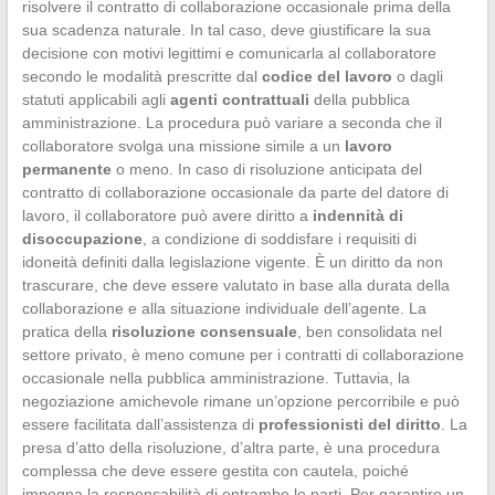
risolvere il contratto di collaborazione occasionale prima della
sua scadenza naturale. In tal caso, deve giustificare la sua
decisione con motivi legittimi e comunicarla al collaboratore
secondo le modalità prescritte dal
codice del lavoro
o dagli
statuti applicabili agli
agenti contrattuali
della pubblica
amministrazione. La procedura può variare a seconda che il
collaboratore svolga una missione simile a un
lavoro
permanente
o meno. In caso di risoluzione anticipata del
contratto di collaborazione occasionale da parte del datore di
lavoro, il collaboratore può avere diritto a
indennità di
disoccupazione
, a condizione di soddisfare i requisiti di
idoneità definiti dalla legislazione vigente. È un diritto da non
trascurare, che deve essere valutato in base alla durata della
collaborazione e alla situazione individuale dell’agente. La
pratica della
risoluzione consensuale
, ben consolidata nel
settore privato, è meno comune per i contratti di collaborazione
occasionale nella pubblica amministrazione. Tuttavia, la
negoziazione amichevole rimane un’opzione percorribile e può
essere facilitata dall’assistenza di
professionisti del diritto
. La
presa d’atto della risoluzione, d’altra parte, è una procedura
complessa che deve essere gestita con cautela, poiché
impegna la responsabilità di entrambe le parti. Per garantire un