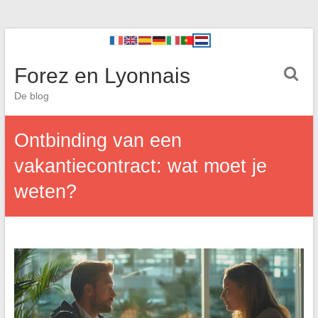
Forez en Lyonnais
De blog
Ontbinding van een
vakantiecontract: wat moet je
weten?