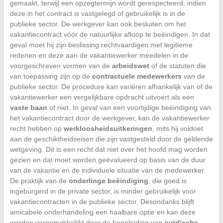
gemaakt, terwijl een opzegtermijn wordt gerespecteerd, indien
deze in het contract is vastgelegd of gebruikelijk is in de
publieke sector. De werkgever kan ook besluiten om het
vakantiecontract vóór de natuurlijke afloop te beëindigen. In dat
geval moet hij zijn beslissing rechtvaardigen met legitieme
redenen en deze aan de vakantiewerker meedelen in de
voorgeschreven vormen van de
arbeidswet
of de statuten die
van toepassing zijn op de
contractuele medewerkers
van de
publieke sector. De procedure kan variëren afhankelijk van of de
vakantiewerker een vergelijkbare opdracht uitvoert als een
vaste baan
of niet. In geval van een voortijdige beëindiging van
het vakantiecontract door de werkgever, kan de vakantiewerker
recht hebben op
werkloosheidsuitkeringen
, mits hij voldoet
aan de geschiktheidseisen die zijn vastgesteld door de geldende
wetgeving. Dit is een recht dat niet over het hoofd mag worden
gezien en dat moet worden geëvalueerd op basis van de duur
van de vakantie en de individuele situatie van de medewerker.
De praktijk van de
onderlinge beëindiging
, die goed is
ingeburgerd in de private sector, is minder gebruikelijk voor
vakantiecontracten in de publieke sector. Desondanks blijft
amicabele onderhandeling een haalbare optie en kan deze
worden vergemakkelijkt door de begeleiding van
juridische