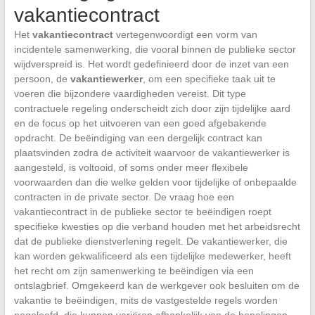
vakantiecontract
Het
vakantiecontract
vertegenwoordigt een vorm van
incidentele samenwerking, die vooral binnen de publieke sector
wijdverspreid is. Het wordt gedefinieerd door de inzet van een
persoon, de
vakantiewerker
, om een specifieke taak uit te
voeren die bijzondere vaardigheden vereist. Dit type
contractuele regeling onderscheidt zich door zijn tijdelijke aard
en de focus op het uitvoeren van een goed afgebakende
opdracht. De beëindiging van een dergelijk contract kan
plaatsvinden zodra de activiteit waarvoor de vakantiewerker is
aangesteld, is voltooid, of soms onder meer flexibele
voorwaarden dan die welke gelden voor tijdelijke of onbepaalde
contracten in de private sector. De vraag hoe een
vakantiecontract in de publieke sector te beëindigen roept
specifieke kwesties op die verband houden met het arbeidsrecht
dat de publieke dienstverlening regelt. De vakantiewerker, die
kan worden gekwalificeerd als een tijdelijke medewerker, heeft
het recht om zijn samenwerking te beëindigen via een
ontslagbrief. Omgekeerd kan de werkgever ook besluiten om de
vakantie te beëindigen, mits de vastgestelde regels worden
nageleefd, die kunnen variëren afhankelijk van de bepalingen