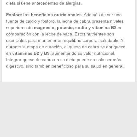
dieta si tiene antecedentes de alergias.
Explore los beneficios nutricionales
: Además de ser una
fuente de calcio y fósforo, la leche de cabra presenta niveles
superiores de
magnesio, potasio, sodio y vitamina B3
en
comparación con la leche de vaca. Estos nutrientes son
esenciales para mantener un equilibrio corporal saludable. Y
durante la etapa de curación, el queso de cabra se enriquece
en
vitaminas B2 y B9
, aumentando su valor nutricional.
Integrar queso de cabra en su dieta puede no solo ser más
digestivo, sino también beneficioso para su salud en general.
←
Cómo optimizar el uso de herramientas digitales para los
estudiantes de secundaria de Yvelines?
Desmitificando el teclado informático: todo lo que necesitas
saber sobre sus teclas menos conocidas
→
Search