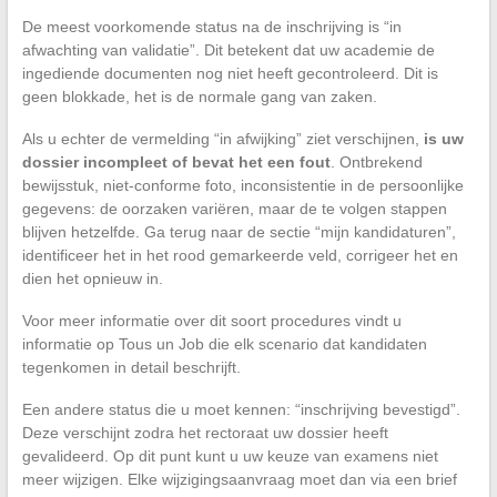
De meest voorkomende status na de inschrijving is “in
afwachting van validatie”. Dit betekent dat uw academie de
ingediende documenten nog niet heeft gecontroleerd. Dit is
geen blokkade, het is de normale gang van zaken.
Als u echter de vermelding “in afwijking” ziet verschijnen,
is uw
dossier incompleet of bevat het een fout
. Ontbrekend
bewijsstuk, niet-conforme foto, inconsistentie in de persoonlijke
gegevens: de oorzaken variëren, maar de te volgen stappen
blijven hetzelfde. Ga terug naar de sectie “mijn kandidaturen”,
identificeer het in het rood gemarkeerde veld, corrigeer het en
dien het opnieuw in.
Voor meer informatie over dit soort procedures vindt u
informatie op Tous un Job die elk scenario dat kandidaten
tegenkomen in detail beschrijft.
Een andere status die u moet kennen: “inschrijving bevestigd”.
Deze verschijnt zodra het rectoraat uw dossier heeft
gevalideerd. Op dit punt kunt u uw keuze van examens niet
meer wijzigen. Elke wijzigingsaanvraag moet dan via een brief