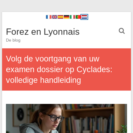
Forez en Lyonnais
De blog
Volg de voortgang van uw
examen dossier op Cyclades:
volledige handleiding