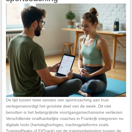
De tijd tussen twee sessies van sportcoaching aan huis
vertegenwoordigt het grootste deel van de week. Dit niet
benutten is het belangrijkste voortgangsmechanisme verliezen.
Verschillende onafhankelijke coaches in Frankrijk integreren nu
digitale tools (hartslaghorloges, trackingplatforms zoals
TrainingPeaks of FitTrack) om de trainingsbelasting tussen de