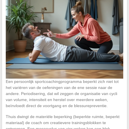
Een persoonlijk sportcoachingprogramma beperkt zich niet tot
het variëren van de oefeningen van de ene sessie naar de
andere. Periodisering, dat wil zeggen de organisatie van cycli
van volume, intensiteit en herstel over meerdere weken,
beïnvloedt direct de voortgang en de blessurepreventie.
Thuis dwingt de materiële beperking (beperkte ruimte, beperkt
materiaal) de coach om creatievere trainingsblokken te
ontwerpen. Een mesocyclus van vier weken kan een blok