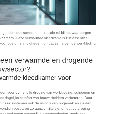
ogende kleedkamers een cruciale rol bij het waarborgen
rknemers. Deze verwarmde kleedkamers zijn essentieel
 vochtige omstandigheden, omdat ze helpen de werkkleding
 een verwarmde en drogende
uwsector?
rwarmde kleedkamer voor
w
en voor een snelle droging van werkkleding, schoenen en
t dagelijks comfort van bouwarbeiders verbeteren. Door
n deze systemen ook de risico’s van ongemak en ziekten
endien besparen ze aanzienlijke tijd, omdat de droging
schermd tegen gevaarlijke droogmethoden, zoals het