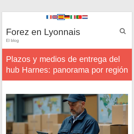
Forez en Lyonnais
El blog
Plazos y medios de entrega del
hub Harnes: panorama por región