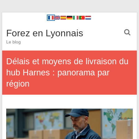
Forez en Lyonnais
Le blog
Délais et moyens de livraison du
hub Harnes : panorama par
région