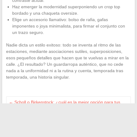
contraste actual.
Haz emerger la modernidad superponiendo un crop top
bordado y una chaqueta oversize.
Elige un accesorio llamativo: bolso de rafia, gafas
imponentes o joya minimalista, para firmar el conjunto con
un trazo seguro.
Nadie dicta un estilo exitoso: todo se inventa al ritmo de las
estaciones, mediante asociaciones sutiles, superposiciones,
esos pequeños detalles que hacen que te vuelvas a mirar en la
calle. ¿El resultado? Un guardarropa auténtico, que no cede
nada a la uniformidad ni a la rutina y cuenta, temporada tras
temporada, una historia singular.
←
Scholl o Birkenstock: ¿cuál es la mejor opción para tus
pies?
Cómo elegir bien su desbrozadora para un jardín
perfectamente cuidado
→