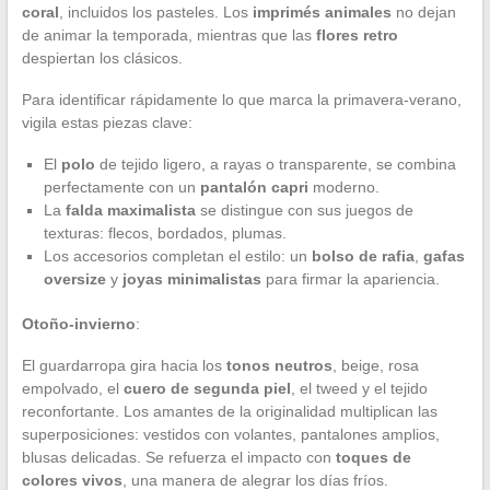
coral
, incluidos los pasteles. Los
imprimés animales
no dejan
de animar la temporada, mientras que las
flores retro
despiertan los clásicos.
Para identificar rápidamente lo que marca la primavera-verano,
vigila estas piezas clave:
El
polo
de tejido ligero, a rayas o transparente, se combina
perfectamente con un
pantalón capri
moderno.
La
falda maximalista
se distingue con sus juegos de
texturas: flecos, bordados, plumas.
Los accesorios completan el estilo: un
bolso de rafia
,
gafas
oversize
y
joyas minimalistas
para firmar la apariencia.
Otoño-invierno
:
El guardarropa gira hacia los
tonos neutros
, beige, rosa
empolvado, el
cuero de segunda piel
, el tweed y el tejido
reconfortante. Los amantes de la originalidad multiplican las
superposiciones: vestidos con volantes, pantalones amplios,
blusas delicadas. Se refuerza el impacto con
toques de
colores vivos
, una manera de alegrar los días fríos.