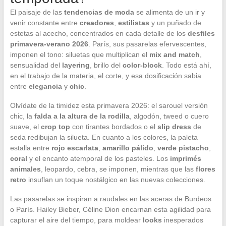
El paisaje de las
tendencias de moda
se alimenta de un ir y
venir constante entre
creadores
,
estilistas
y un puñado de
estetas al acecho, concentrados en cada detalle de los
desfiles
primavera-verano 2026
. París, sus pasarelas efervescentes,
imponen el tono: siluetas que multiplican el
mix and match
,
sensualidad del
layering
, brillo del
color-block
. Todo está ahí,
en el trabajo de la materia, el corte, y esa dosificación sabia
entre
elegancia
y
chic
.
Olvídate de la timidez esta primavera 2026: el sarouel versión
chic, la
falda a la altura de la rodilla
, algodón, tweed o cuero
suave, el
crop top
con tirantes bordados o el
slip dress
de
seda redibujan la silueta. En cuanto a los colores, la paleta
estalla entre
rojo escarlata
,
amarillo pálido
,
verde pistacho
,
coral
y el encanto atemporal de los pasteles. Los
imprimés
animales
, leopardo, cebra, se imponen, mientras que las
flores
retro
insuflan un toque nostálgico en las nuevas colecciones.
Las pasarelas se inspiran a raudales en las aceras de Burdeos
o París. Hailey Bieber, Céline Dion encarnan esta agilidad para
capturar el aire del tiempo, para moldear
looks
inesperados