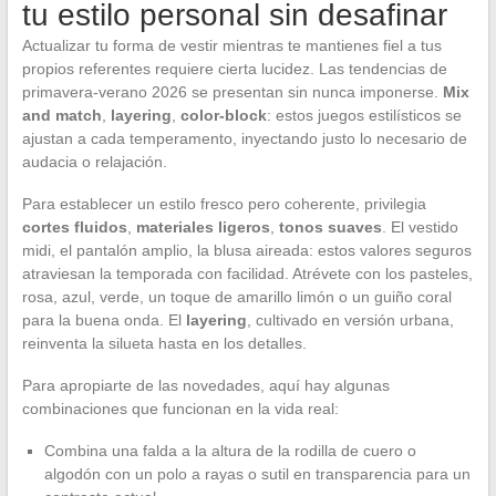
tu estilo personal sin desafinar
Actualizar tu forma de vestir mientras te mantienes fiel a tus
propios referentes requiere cierta lucidez. Las tendencias de
primavera-verano 2026 se presentan sin nunca imponerse.
Mix
and match
,
layering
,
color-block
: estos juegos estilísticos se
ajustan a cada temperamento, inyectando justo lo necesario de
audacia o relajación.
Para establecer un estilo fresco pero coherente, privilegia
cortes fluidos
,
materiales ligeros
,
tonos suaves
. El vestido
midi, el pantalón amplio, la blusa aireada: estos valores seguros
atraviesan la temporada con facilidad. Atrévete con los pasteles,
rosa, azul, verde, un toque de amarillo limón o un guiño coral
para la buena onda. El
layering
, cultivado en versión urbana,
reinventa la silueta hasta en los detalles.
Para apropiarte de las novedades, aquí hay algunas
combinaciones que funcionan en la vida real:
Combina una falda a la altura de la rodilla de cuero o
algodón con un polo a rayas o sutil en transparencia para un