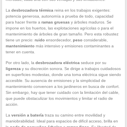
La
desbrozadora térmica
reina en los trabajos exigentes:
potencia generosa, autonomía a prueba de todo, capacidad
para hacer frente a
ramas gruesas
y árboles maduros. Se
impone en los huertos, las explotaciones agrícolas o para el
mantenimiento de árboles de gran tamaño. Pero esta robustez
tiene un precio:
ruido
ensordecedor,
peso
considerable,
mantenimiento
más intensivo y emisiones contaminantes a
tener en cuenta.
Por otro lado, la
desbrozadora eléctrica
seduce por su
ligereza
y su discreción sonora. Se dirige a trabajos cuidadosos
en superficies modestas, donde una toma eléctrica sigue siendo
accesible. Su ausencia de emisiones y la simplicidad de
mantenimiento convencen a los jardineros en busca de confort.
Sin embargo, hay que tener cuidado con la limitación del cable,
que puede obstaculizar los movimientos y limitar el radio de
acción.
La
versión a batería
traza su camino entre movilidad y
maniobrabilidad. Ideal para espacios de difícil acceso, brilla en
la
poda de pequeños árboles
o
ramas finas
. Su libertad de