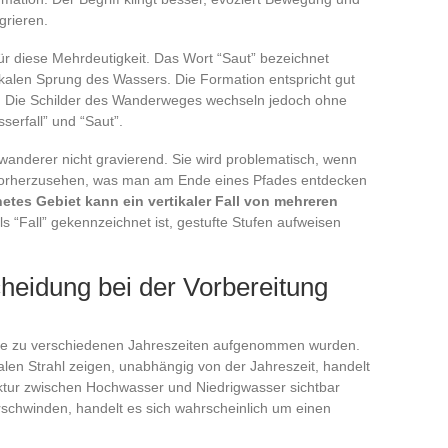
grieren.
für diese Mehrdeutigkeit. Das Wort “Saut” bezeichnet
tikalen Sprung des Wassers. Die Formation entspricht gut
. Die Schilder des Wanderweges wechseln jedoch ohne
erfall” und “Saut”.
swanderer nicht gravierend. Sie wird problematisch, wenn
 vorherzusehen, was man am Ende eines Pfades entdecken
etes Gebiet kann ein vertikaler Fall von mehreren
s “Fall” gekennzeichnet ist, gestufte Stufen aufweisen
heidung bei der Vorbereitung
die zu verschiedenen Jahreszeiten aufgenommen wurden.
kalen Strahl zeigen, unabhängig von der Jahreszeit, handelt
uktur zwischen Hochwasser und Niedrigwasser sichtbar
erschwinden, handelt es sich wahrscheinlich um einen