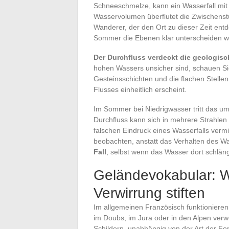
Schneeschmelze, kann ein Wasserfall mit 
Wasservolumen überflutet die Zwischenstu
Wanderer, der den Ort zu dieser Zeit ent
Sommer die Ebenen klar unterscheiden w
Der Durchfluss verdeckt die geologisch
hohen Wassers unsicher sind, schauen Sie
Gesteinsschichten und die flachen Stelle
Flusses einheitlich erscheint.
Im Sommer bei Niedrigwasser tritt das u
Durchfluss kann sich in mehrere Strahlen
falschen Eindruck eines Wasserfalls verm
beobachten, anstatt das Verhalten des W
Fall
, selbst wenn das Wasser dort schläng
Geländevokabular:
Verwirrung stiften
Im allgemeinen Französisch funktionieren
im Doubs, im Jura oder in den Alpen verw
Schildern, unabhängig von der Art der For