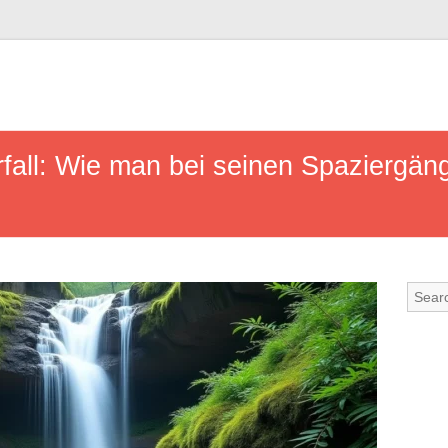
all: Wie man bei seinen Spaziergän