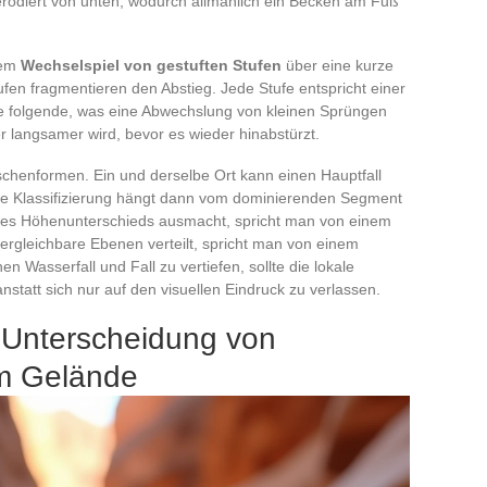
erodiert von unten, wodurch allmählich ein Becken am Fuß
nem
Wechselspiel von gestuften Stufen
über eine kurze
fen fragmentieren den Abstieg. Jede Stufe entspricht einer
s die folgende, was eine Abwechslung von kleinen Sprüngen
r langsamer wird, bevor es wieder hinabstürzt.
chenformen. Ein und derselbe Ort kann einen Hauptfall
Die Klassifizierung hängt dann vom dominierenden Segment
l des Höhenunterschieds ausmacht, spricht man von einem
vergleichbare Ebenen verteilt, spricht man von einem
 Wasserfall und Fall zu vertiefen, sollte die lokale
nstatt sich nur auf den visuellen Eindruck zu verlassen.
ur Unterscheidung von
im Gelände