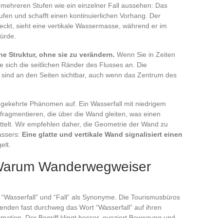
mehreren Stufen wie ein einzelner Fall aussehen: Das
fen und schafft einen kontinuierlichen Vorhang. Der
deckt, sieht eine vertikale Wassermasse, während er im
ürde.
e Struktur, ohne sie zu verändern.
Wenn Sie in Zeiten
 sich die seitlichen Ränder des Flusses an. Die
n sind an den Seiten sichtbar, auch wenn das Zentrum des
mgekehrte Phänomen auf. Ein Wasserfall mit niedrigem
 fragmentieren, die über die Wand gleiten, was einen
ittelt. Wir empfehlen daher, die Geometrie der Wand zu
assers:
Eine glatte und vertikale Wand signalisiert einen
elt.
 Warum Wanderwegweiser
 “Wasserfall” und “Fall” als Synonyme. Die Tourismusbüros
enden fast durchweg das Wort “Wasserfall” auf ihren
mation. Der Begriff klingt besser, evoziert Bewegung und