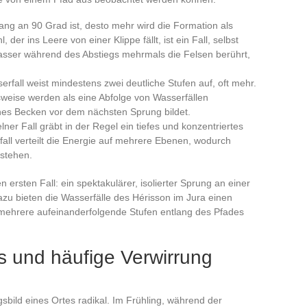
ang an 90 Grad ist, desto mehr wird die Formation als
, der ins Leere von einer Klippe fällt, ist ein Fall, selbst
asser während des Abstiegs mehrmals die Felsen berührt,
erfall weist mindestens zwei deutliche Stufen auf, oft mehr.
lsweise werden als eine Abfolge von Wasserfällen
ines Becken vor dem nächsten Sprung bildet.
er Fall gräbt in der Regel ein tiefes und konzentriertes
ll verteilt die Energie auf mehrere Ebenen, wodurch
tstehen.
n ersten Fall: ein spektakulärer, isolierter Sprung an einer
zu bieten die Wasserfälle des Hérisson im Jura einen
 mehrere aufeinanderfolgende Stufen entlang des Pfades
s und häufige Verwirrung
sbild eines Ortes radikal. Im Frühling, während der