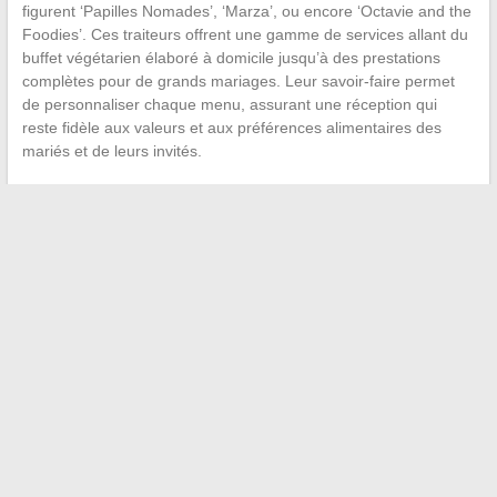
figurent ‘Papilles Nomades’, ‘Marza’, ou encore ‘Octavie and the
Foodies’. Ces traiteurs offrent une gamme de services allant du
buffet végétarien élaboré à domicile jusqu’à des prestations
complètes pour de grands mariages. Leur savoir-faire permet
de personnaliser chaque menu, assurant une réception qui
reste fidèle aux valeurs et aux préférences alimentaires des
mariés et de leurs invités.
←
Création simplifiée d’un CV efficace : Astuces et conseils
Contrôler l’invasion de la chenille verte : des méthodes
naturelles efficaces
→
Recherche