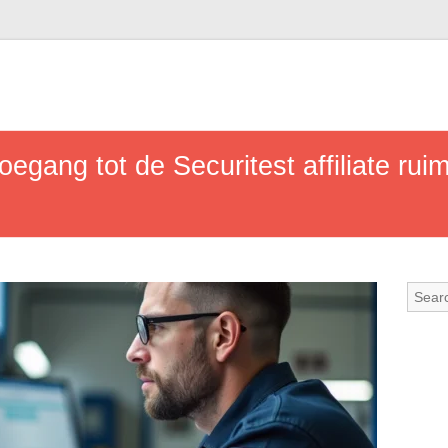
oegang tot de Securitest affiliate ruim