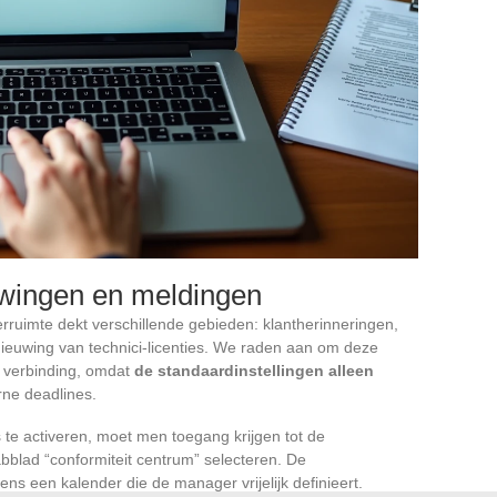
uwingen en meldingen
ruimte dekt verschillende gebieden: klantherinneringen,
nieuwing van technici-licenties. We raden aan om deze
e verbinding, omdat
de standaardinstellingen alleen
erne deadlines.
 te activeren, moet men toegang krijgen tot de
bblad “conformiteit centrum” selecteren. De
s een kalender die de manager vrijelijk definieert.