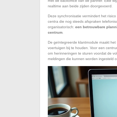
met de backoffice van de partner. Elke wijz
realtime aan beide zijden doorgevoerd.
Deze synchronisatie vermindert het risi
centra die nog steeds afspraken telefonis
organisatorisch:
een betrouwbare planni
centrum
.
De geïntegreerde klantmodule maakt het 
voertuigen bij te houden. Voor een centru
om herinneringen te sturen voordat de vol
meldingen die kunnen worden ingesteld op