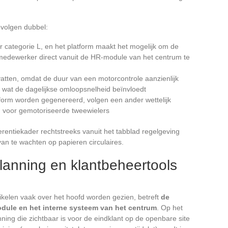
evolgen dubbel:
or categorie L, en het platform maakt het mogelijk om de
e medewerker direct vanuit de HR-module van het centrum te
vatten, omdat de duur van een motorcontrole aanzienlijk
g, wat de dagelijkse omloopsnelheid beïnvloedt
tform worden gegenereerd, volgen een ander wettelijk
jn voor gemotoriseerde tweewielers
entiekader rechtstreeks vanuit het tabblad regelgeving
van te wachten op papieren circulaires.
lanning en klantbeheertools
kelen vaak over het hoofd worden gezien, betreft
de
odule en het interne systeem van het centrum
. Op het
nning die zichtbaar is voor de eindklant op de openbare site