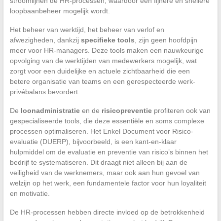
stroomlijnen de HR-processen, waardoor een fijnere en snellere
loopbaanbeheer mogelijk wordt.
Het beheer van werktijd, het beheer van verlof en
afwezigheden, dankzij
specifieke tools
, zijn geen hoofdpijn
meer voor HR-managers. Deze tools maken een nauwkeurige
opvolging van de werktijden van medewerkers mogelijk, wat
zorgt voor een duidelijke en actuele zichtbaarheid die een
betere organisatie van teams en een gerespecteerde werk-
privébalans bevordert.
De
loonadministratie
en de
risicopreventie
profiteren ook van
gespecialiseerde tools, die deze essentiële en soms complexe
processen optimaliseren. Het Enkel Document voor Risico-
evaluatie (DUERP), bijvoorbeeld, is een kant-en-klaar
hulpmiddel om de evaluatie en preventie van risico’s binnen het
bedrijf te systematiseren. Dit draagt niet alleen bij aan de
veiligheid van de werknemers, maar ook aan hun gevoel van
welzijn op het werk, een fundamentele factor voor hun loyaliteit
en motivatie.
De HR-processen hebben directe invloed op de betrokkenheid