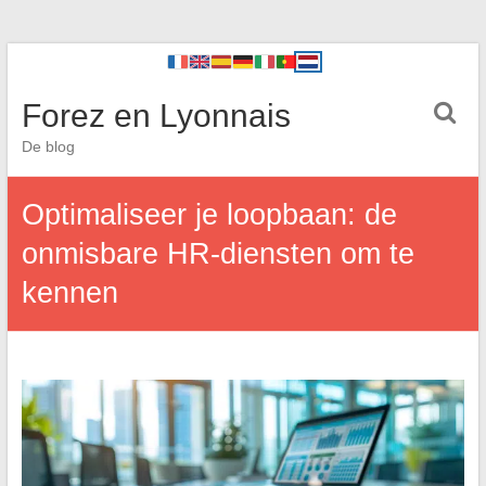
Forez en Lyonnais
De blog
Optimaliseer je loopbaan: de
onmisbare HR-diensten om te
kennen