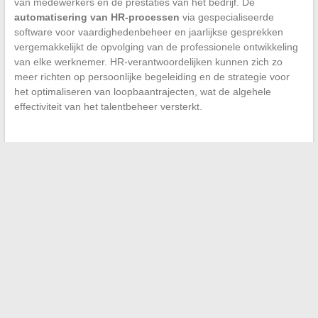
van medewerkers en de prestaties van het bedrijf. De
automatisering van HR-processen
via gespecialiseerde
software voor vaardighedenbeheer en jaarlijkse gesprekken
vergemakkelijkt de opvolging van de professionele ontwikkeling
van elke werknemer. HR-verantwoordelijken kunnen zich zo
meer richten op persoonlijke begeleiding en de strategie voor
het optimaliseren van loopbaantrajecten, wat de algehele
effectiviteit van het talentbeheer versterkt.
←
De subtiliteiten van yield management in de online
toerisme-industrie
Innovatieve alternatieven voor dagelijkse religieuze praktijken
→
Search