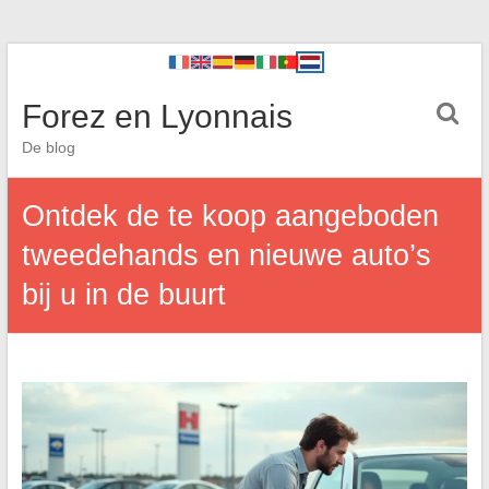
Forez en Lyonnais
De blog
Ontdek de te koop aangeboden
tweedehands en nieuwe auto’s
bij u in de buurt