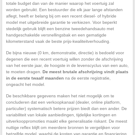
totale budget dan van de manier waarop het voertuig zal
worden gebruikt. Een bestuurder die elk jaar lange afstanden
aflegt, heeft er belang bij om een recent diesel- of hybride
model met uitgebreide garantie te verkiezen. Voor beperkt
stedelijk gebruik blijft een benzine tweedehandsauto met
handgeschakelde versnellingsbak en een gematigde
kilometerstand vaak de beste prijs-kwaliteitverhouding.
De bijna nieuwe (0 km, demonstratie, directie) is bedoeld voor
degenen die een recent voertuig willen zonder de afschrijving
van het eerste jaar, de hoogste in de levenscyclus van een auto,
te moeten dragen.
De meest brutale afschrijving vindt plaats
in de eerste twaalf maanden
na de eerste registratie,
ongeacht het model.
De beschikbare gegevens maken het niet mogelijk om te
concluderen dat een verkoopkanaal (dealer, online platform,
particulier) systematisch betere prijzen biedt dan een ander. De
variabiliteit van lokale aanbiedingen, tijdelijke kortingen en
uitverkooppromoties maakt elke generalisatie riskant. De meest
nuttige reflex blijft om meerdere bronnen te vergelijken voor
hetzelfde model, waarbij de kosten van garantie en financiering