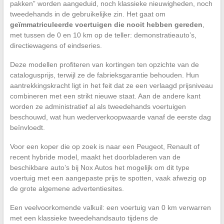
pakken” worden aangeduid, noch klassieke nieuwigheden, noch
tweedehands in de gebruikelijke zin. Het gaat om
geïmmatriculeerde voertuigen die nooit hebben gereden
,
met tussen de 0 en 10 km op de teller: demonstratieauto’s,
directiewagens of eindseries.
Deze modellen profiteren van kortingen ten opzichte van de
catalogusprijs, terwijl ze de fabrieksgarantie behouden. Hun
aantrekkingskracht ligt in het feit dat ze een verlaagd prijsniveau
combineren met een strikt nieuwe staat. Aan de andere kant
worden ze administratief al als tweedehands voertuigen
beschouwd, wat hun wederverkoopwaarde vanaf de eerste dag
beïnvloedt.
Voor een koper die op zoek is naar een Peugeot, Renault of
recent hybride model, maakt het doorbladeren van de
beschikbare auto’s bij Nox Autos het mogelijk om dit type
voertuig met een aangepaste prijs te spotten, vaak afwezig op
de grote algemene advertentiesites.
Een veelvoorkomende valkuil: een voertuig van 0 km verwarren
met een klassieke tweedehandsauto tijdens de