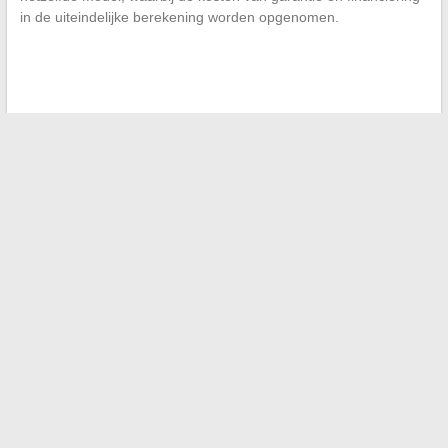
in de uiteindelijke berekening worden opgenomen.
←
Ontdek hoe je Motus online met meerdere spelers kunt
spelen en samen puzzels kunt oplossen
Welke oplossingen zijn er voor de tramuren in Grenoble ‘s