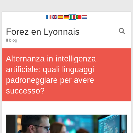
Forez en Lyonnais
Il blog
Alternanza in intelligenza
artificiale: quali linguaggi
padroneggiare per avere
successo?