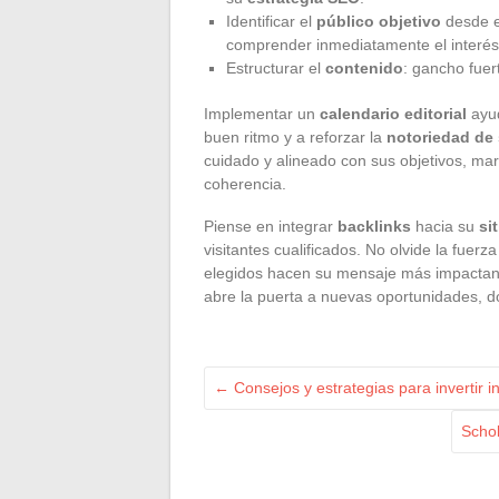
Identificar el
público objetivo
desde el
comprender inmediatamente el interés
Estructurar el
contenido
: gancho fuert
Implementar un
calendario editorial
ayud
buen ritmo y a reforzar la
notoriedad de
cuidado y alineado con sus objetivos, mar
coherencia.
Piense en integrar
backlinks
hacia su
si
visitantes cualificados. No olvide la fuerz
elegidos hacen su mensaje más impactant
abre la puerta a nuevas oportunidades, do
←
Consejos y estrategias para invertir i
Schol