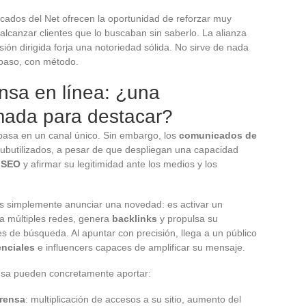
ados del Net ofrecen la oportunidad de reforzar muy
lcanzar clientes que lo buscaban sin saberlo. La alianza
usión dirigida forja una notoriedad sólida. No sirve de nada
 paso, con método.
sa en línea: ¿una
mada para destacar?
asa en un canal único. Sin embargo, los
comunicados de
butilizados, a pesar de que despliegan una capacidad
l
SEO
y afirmar su legitimidad ante los medios y los
s simplemente anunciar una novedad: es activar un
a múltiples redes, genera
backlinks
y propulsa su
es de búsqueda. Al apuntar con precisión, llega a un público
enciales
e influencers capaces de amplificar su mensaje.
nsa pueden concretamente aportar:
prensa
: multiplicación de accesos a su sitio, aumento del