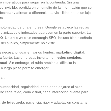
imperativos para seguir en la contienda. Sin una
lve invisible, perdida en el tumulto de la información que se
estacar y afirmar la diferencia. La visibilidad no es un lujo;
to.
notoriedad de una empresa. Google establece las reglas
n optimizados e indexados aparecen en la parte superior. La
EO
. Un
sitio web
sin estrategia SEO, incluso bien diseñado,
 del público, simplemente no existe.
es necesario jugar en varios frentes:
marketing digital
,
a
fuerte. Las empresas invierten en
redes sociales
,
isual
. Sin embargo, el ruido ambiental dificulta la
 a largo plazo permite emerger.
car:
 autenticidad, regularidad, nada debe dejarse al azar.
do
: cada texto, cada visual, cada interacción cuenta para
es de búsqueda
: paciencia, rigor y adaptación constante